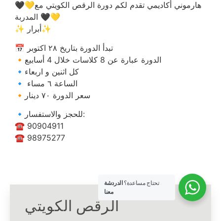
المدربة 🖤💛
✨ أبرار✨
‏‎📅 تبدأ الدورة بتاريخ ٢٨ اكتوبر
‏‎🔸الدورة عبارة عن 8 كلاسات خلال 4 أسابيع
‏‎🔹كل اثنين و اربعاء
‏‎🔹 الساعة ٦ مساء
‏‎🔸سعر الدورة ٧٠ دينار
‏‎🔹للحجز والاستفسار:
☎ 90904911
☎ 98975277
تحتاج مساعدة؟
الدردشة
معنا
الرقص الكويتي